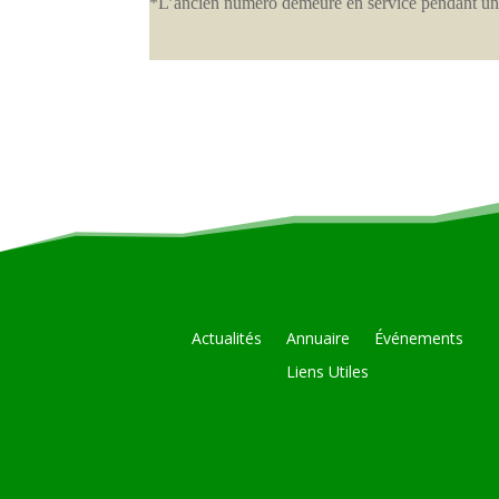
*L’ancien numéro demeure en service pendant un
Actualités
Annuaire
Événements
Liens Utiles