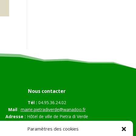
Nous contacter
Tél :
04.95.36.24.02
Mail
:
mairie.pietradiverde@wanadoo.fr
Adresse :
Hôtel de ville de Pietra di Verde
Le village
Paramètres des cookies
20230 Pietra di Verde