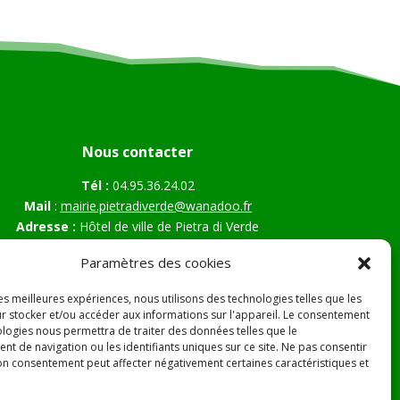
Nous contacter
Tél :
04.95.36.24.02
Mail
:
mairie.pietradiverde@wanadoo.fr
Adresse :
Hôtel de ville de Pietra di Verde
Le village
Paramètres des cookies
20230 Pietra di Verde
les meilleures expériences, nous utilisons des technologies telles que les
r stocker et/ou accéder aux informations sur l'appareil. Le consentement
ologies nous permettra de traiter des données telles que le
s Légales
t de navigation ou les identifiants uniques sur ce site. Ne pas consentir
son consentement peut affecter négativement certaines caractéristiques et