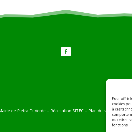
Pour offrir 
cookies pou
à ces techn
airie de Pietra Di Verde – Réalisation
SITEC
–
Plan du site –
Mention
comportemen
ou retirer 
fonctions.