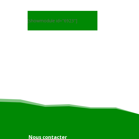
[showmodule id="6923"]
Nous contacter