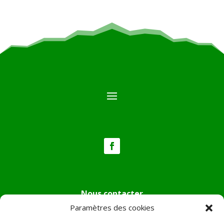
Nous contacter
Paramètres des cookies
Tél :
04.95.36.24.02
Mail
:
mairie.pietradiverde@wanadoo.fr