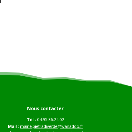
Nous contacter
Tél :
04.95.36.24.02
Mail
:
mairie.pietradiverde@wanadoo.fr