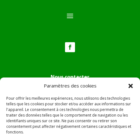
Nous contacter
Paramètres des cookies
Tél :
04.95.36.24.02
Mail
:
mairie.pietradiverde@wanadoo.fr
Pour offrir les meilleures expériences, nous utilisons des technologies
Adresse :
Hôtel de ville de Pietra di Verde
telles que les cookies pour stocker et/ou accéder aux informations sur
l'appareil. Le consentement à ces technologies nous permettra de
Le village
traiter des données telles que le comportement de navigation ou les
20230 Pietra di Verde
identifiants uniques sur ce site. Ne pas consentir ou retirer son
consentement peut affecter négativement certaines caractéristiques et
fonctions.