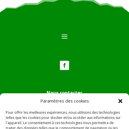
Nous contacter
Paramètres des cookies
Tél :
04.95.36.24.02
Mail
:
mairie.pietradiverde@wanadoo.fr
Pour offrir les meilleures expériences, nous utilisons des technologies
Adresse :
Hôtel de ville de Pietra di Verde
telles que les cookies pour stocker et/ou accéder aux informations sur
l'appareil. Le consentement à ces technologies nous permettra de
Le village
traiter des données telles que le comportement de navigation ou les