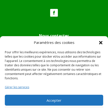
Nous contacter
Paramètres des cookies
Tél :
04.95.36.24.02
Mail
:
mairie.pietradiverde@wanadoo.fr
Pour offrir les meilleures expériences, nous utilisons des technologies
Adresse :
Hôtel de ville de Pietra di Verde
telles que les cookies pour stocker et/ou accéder aux informations sur
l'appareil. Le consentement à ces technologies nous permettra de
Le village
traiter des données telles que le comportement de navigation ou les
20230 Pietra di Verde
identifiants uniques sur ce site. Ne pas consentir ou retirer son
consentement peut affecter négativement certaines caractéristiques et
fonctions.
© 2022 Mairie de Pietra Di Verde – Réalisation
SITEC
–
Gérer les services
Plan du site –
Mentions Légales
Accepter