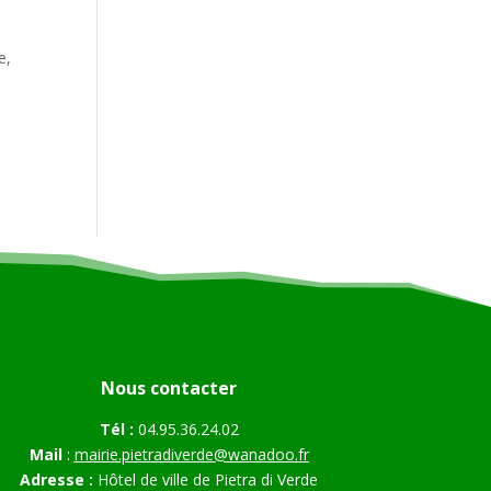
e,
Nous contacter
Tél :
04.95.36.24.02
Mail
:
mairie.pietradiverde@wanadoo.fr
Adresse :
Hôtel de ville de Pietra di Verde