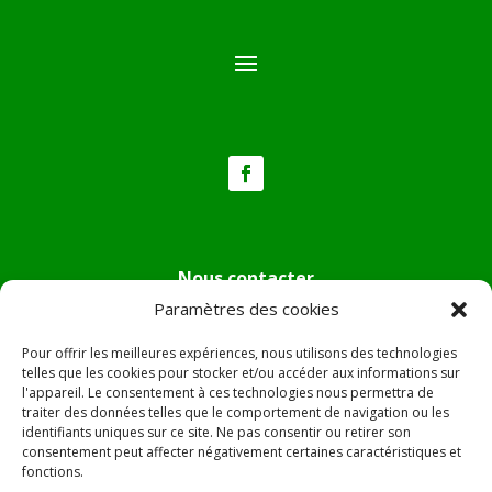
Nous contacter
Paramètres des cookies
Tél :
04.95.36.24.02
Mail
:
mairie.pietradiverde@wanadoo.fr
Pour offrir les meilleures expériences, nous utilisons des technologies
Adresse :
Hôtel de ville de Pietra di Verde
telles que les cookies pour stocker et/ou accéder aux informations sur
l'appareil. Le consentement à ces technologies nous permettra de
Le village
traiter des données telles que le comportement de navigation ou les
20230 Pietra di Verde
identifiants uniques sur ce site. Ne pas consentir ou retirer son
consentement peut affecter négativement certaines caractéristiques et
fonctions.