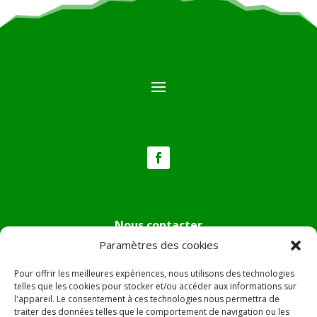
Nous contacter
Paramètres des cookies
Tél :
04.95.36.24.02
Mail
:
mairie.pietradiverde@wanadoo.fr
Pour offrir les meilleures expériences, nous utilisons des technologies
Adresse :
Hôtel de ville de Pietra di Verde
telles que les cookies pour stocker et/ou accéder aux informations sur
l'appareil. Le consentement à ces technologies nous permettra de
Le village
traiter des données telles que le comportement de navigation ou les
20230 Pietra di Verde