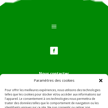
Nous contacter
Paramètres des cookies
Tél :
04.95.36.24.02
Mail
:
mairie.pietradiverde@wanadoo.fr
Pour offrir les meilleures expériences, nous utilisons des technologies
Adresse :
Hôtel de ville de Pietra di Verde
telles que les cookies pour stocker et/ou accéder aux informations sur
l'appareil. Le consentement à ces technologies nous permettra de
Le village
traiter des données telles que le comportement de navigation ou les
20230 Pietra di Verde
identifiants uniques sur ce site. Ne pas consentir ou retirer son