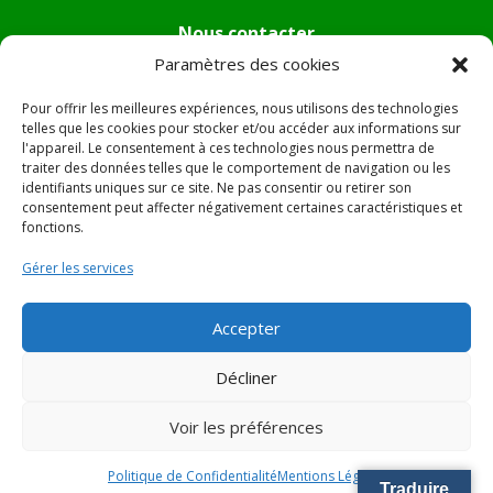
Nous contacter
Paramètres des cookies
Tél :
04.95.36.24.02
Mail
:
mairie.pietradiverde@wanadoo.fr
Pour offrir les meilleures expériences, nous utilisons des technologies
Adresse :
Hôtel de ville de Pietra di Verde
telles que les cookies pour stocker et/ou accéder aux informations sur
l'appareil. Le consentement à ces technologies nous permettra de
Le village
traiter des données telles que le comportement de navigation ou les
20230 Pietra di Verde
identifiants uniques sur ce site. Ne pas consentir ou retirer son
consentement peut affecter négativement certaines caractéristiques et
fonctions.
© 2022 Mairie de Pietra Di Verde – Réalisation
SITEC
–
Gérer les services
Plan du site –
Mentions Légales
Accepter
Décliner
Voir les préférences
Politique de Confidentialité
Mentions Légales
Traduire