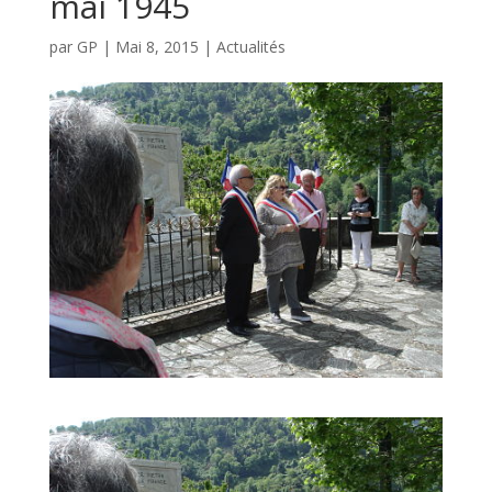
mai 1945
par
GP
|
Mai 8, 2015
|
Actualités