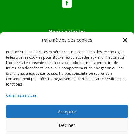
Nous contacter
Paramètres des cookies
Tél :
04.95.36.24.02
Mail
:
mairie.pietradiverde@wanadoo.fr
Pour offrir les meilleures expériences, nous utilisons des technologies
Adresse :
Hôtel de ville de Pietra di Verde
telles que les cookies pour stocker et/ou accéder aux informations sur
l'appareil. Le consentement à ces technologies nous permettra de
Le village
traiter des données telles que le comportement de navigation ou les
20230 Pietra di Verde
identifiants uniques sur ce site. Ne pas consentir ou retirer son
consentement peut affecter négativement certaines caractéristiques et
fonctions.
© 2022 Mairie de Pietra Di Verde – Réalisation
SITEC
–
Gérer les services
Plan du site –
Mentions Légales
Accepter
Décliner