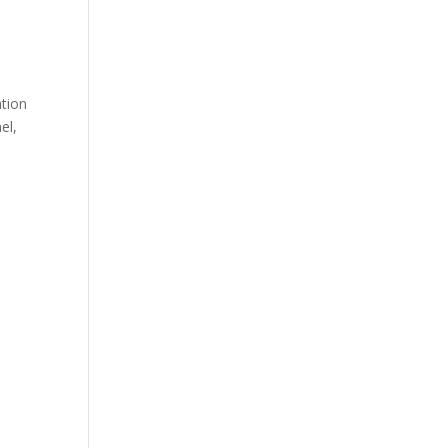
ation
el,