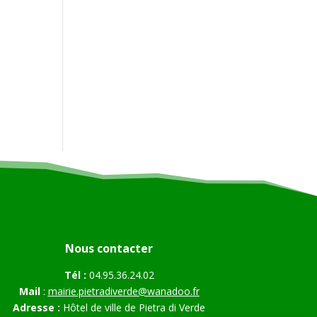
Nous contacter
Tél :
04.95.36.24.02
Mail
:
mairie.pietradiverde@wanadoo.fr
Adresse :
Hôtel de ville de Pietra di Verde