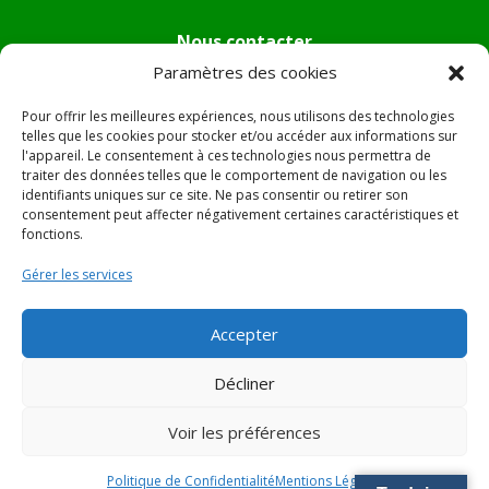
Nous contacter
Paramètres des cookies
Tél :
04.95.36.24.02
Mail
:
mairie.pietradiverde@wanadoo.fr
Pour offrir les meilleures expériences, nous utilisons des technologies
Adresse :
Hôtel de ville de Pietra di Verde
telles que les cookies pour stocker et/ou accéder aux informations sur
l'appareil. Le consentement à ces technologies nous permettra de
Le village
traiter des données telles que le comportement de navigation ou les
20230 Pietra di Verde
identifiants uniques sur ce site. Ne pas consentir ou retirer son
consentement peut affecter négativement certaines caractéristiques et
fonctions.
© 2022 Mairie de Pietra Di Verde – Réalisation
SITEC
–
Gérer les services
Plan du site –
Mentions Légales
Accepter
Décliner
Voir les préférences
Politique de Confidentialité
Mentions Légales