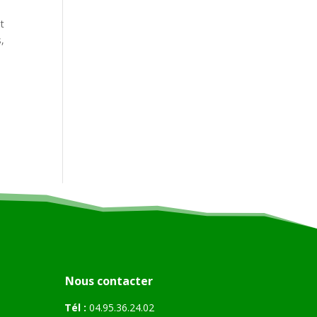
it
,
Nous contacter
Tél :
04.95.36.24.02