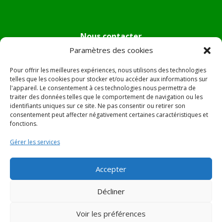
Nous contacter
Paramètres des cookies
Tél :
04.95.36.24.02
Mail
:
mairie.pietradiverde@wanadoo.fr
Pour offrir les meilleures expériences, nous utilisons des technologies
Adresse :
Hôtel de ville de Pietra di Verde
telles que les cookies pour stocker et/ou accéder aux informations sur
l'appareil. Le consentement à ces technologies nous permettra de
Le village
traiter des données telles que le comportement de navigation ou les
20230 Pietra di Verde
identifiants uniques sur ce site. Ne pas consentir ou retirer son
consentement peut affecter négativement certaines caractéristiques et
fonctions.
© 2022 Mairie de Pietra Di Verde – Réalisation
SITEC
–
Gérer les services
Plan du site –
Mentions Légales
Accepter
Décliner
Voir les préférences