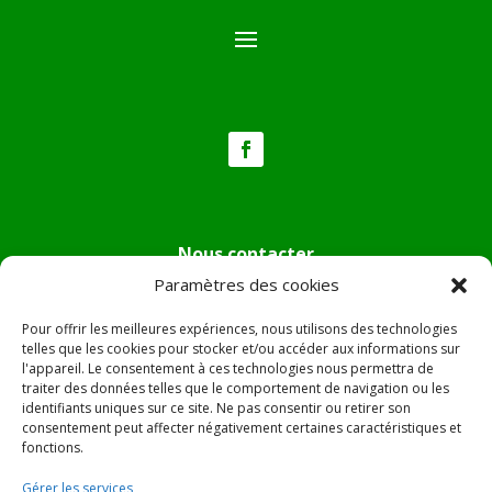
Nous contacter
Paramètres des cookies
Tél :
04.95.36.24.02
Mail
:
mairie.pietradiverde@wanadoo.fr
Pour offrir les meilleures expériences, nous utilisons des technologies
Adresse :
Hôtel de ville de Pietra di Verde
telles que les cookies pour stocker et/ou accéder aux informations sur
l'appareil. Le consentement à ces technologies nous permettra de
Le village
traiter des données telles que le comportement de navigation ou les
20230 Pietra di Verde
identifiants uniques sur ce site. Ne pas consentir ou retirer son
consentement peut affecter négativement certaines caractéristiques et
fonctions.
© 2022 Mairie de Pietra Di Verde – Réalisation
SITEC
–
Gérer les services