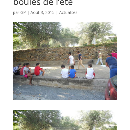
boules de l’été
par
GP
|
Août 3, 2015
|
Actualités