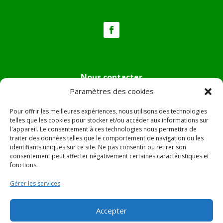
Nous contacter
Paramètres des cookies
Tél :
04.95.36.24.02
Mail
:
mairie.pietradiverde@wanadoo.fr
Pour offrir les meilleures expériences, nous utilisons des technologies
Adresse :
Hôtel de ville de Pietra di Verde
telles que les cookies pour stocker et/ou accéder aux informations sur
l'appareil. Le consentement à ces technologies nous permettra de
Le village
traiter des données telles que le comportement de navigation ou les
20230 Pietra di Verde
identifiants uniques sur ce site. Ne pas consentir ou retirer son
consentement peut affecter négativement certaines caractéristiques et
fonctions.
© 2022 Mairie de Pietra Di Verde – Réalisation
SITEC
–
Gérer les services
Plan du site –
Mentions Légales
Accepter