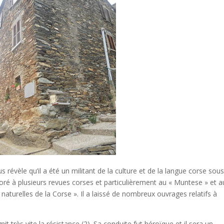
 révèle qu’il a été un militant de la culture et de la langue corse sous
oré à plusieurs revues corses et particulièrement au « Muntese » et 
 naturelles de la Corse ». Il a laissé de nombreux ouvrages relatifs à
it très vite la résistance (2). Sa conduite fut héroïque et il sera un