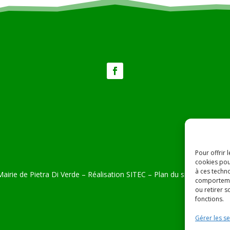
Pour offrir 
cookies pou
à ces techn
airie de Pietra Di Verde – Réalisation
SITEC
–
Plan du site –
Mention
comportemen
ou retirer 
fonctions.
Gérer les se