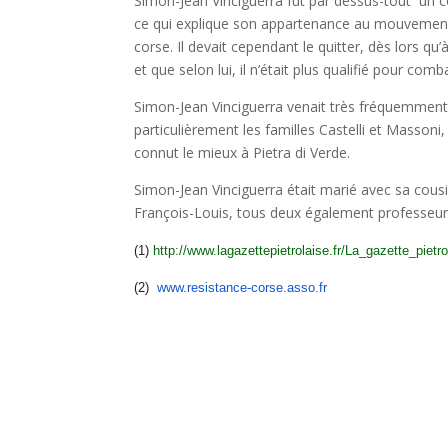
Simon-Jean Vinciguerra fut par dessus-tout un co
ce qui explique son appartenance au mouvement l
corse. Il devait cependant le quitter, dès lors qu
et que selon lui, il n’était plus qualifié pour comb
Simon-Jean Vinciguerra venait très fréquemment à 
particulièrement les familles Castelli et Massoni,
connut le mieux à Pietra di Verde.
Simon-Jean Vinciguerra était marié avec sa cous
François-Louis, tous deux également professeurs
(1)
http://www.lagazettepietrolaise.fr/La_gazette_piet
(2)
www.resistance-corse.asso.fr