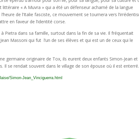
rse éperdu d’amour pour son île, pour sa langue, pour sa culture et c
ittéraire « A Muvra » qui a été un défenseur acharné de la langue
’à l’heure de l’Italie fasciste, ce mouvement se tournera vers l’irrédent
attre en faveur de l’identité corse.
Pietra dans sa famille, surtout dans la fin de sa vie. Il fréquentait
 Jean Massoni qui fut l’un de ses élèves et qui est un de ceux qui le
ine germaine originaire de Tox, ils eurent deux enfants Simon-Jean et
. Il se rendait souvent dans le village de son épouse où il est ente
rolaise/Simon-Jean_Vinciguerra.html