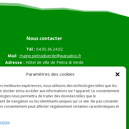
Nous contacter
Tél :
04.95.36.24.02
Mail
:
mairie.pietradiverde@wanadoo.fr
Adresse :
Hôtel de ville de Pietra di Verde
Le village
Paramètres des cookies
20230 Pietra di Verde
les meilleures expériences, nous utilisons des technologies telles que les
r stocker et/ou accéder aux informations sur l'appareil. Le consentement
ologies nous permettra de traiter des données telles que le
s Légales
t de navigation ou les identifiants uniques sur ce site. Ne pas consentir
son consentement peut affecter négativement certaines caractéristiques et
rvices