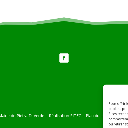
Pour offrir 
cookies pou
à ces techn
airie de Pietra Di Verde – Réalisation
SITEC
–
Plan du site –
Mention
comportemen
ou retirer 