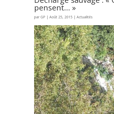
pensent… »
par
GP
|
Août 25, 2015
|
Actualités