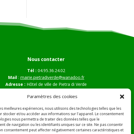
Nous contacter
Tél :
04.95.36.24.02
Mail
:
mairie.pietradiverde@wanadoo.fr
Adresse :
Hôtel de ville de Pietra di Verde
Le village
Paramètres des cookies
20230 Pietra di Verde
les meilleures expériences, nous utilisons des technologies telles que les
r stocker et/ou accéder aux informations sur l'appareil. Le consentement
ologies nous permettra de traiter des données telles que le
s Légales
t de navigation ou les identifiants uniques sur ce site. Ne pas consentir
son consentement peut affecter négativement certaines caractéristiques et