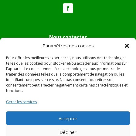
Nous contacter
Paramètres des cookies
Tél :
04.95.36.24.02
Mail
:
mairie.pietradiverde@wanadoo.fr
Pour offrir les meilleures expériences, nous utilisons des technologies
Adresse :
Hôtel de ville de Pietra di Verde
telles que les cookies pour stocker et/ou accéder aux informations sur
l'appareil. Le consentement à ces technologies nous permettra de
Le village
traiter des données telles que le comportement de navigation ou les
20230 Pietra di Verde
identifiants uniques sur ce site. Ne pas consentir ou retirer son
consentement peut affecter négativement certaines caractéristiques et
fonctions.
© 2022 Mairie de Pietra Di Verde – Réalisation
SITEC
–
Gérer les services
Plan du site –
Mentions Légales
Accepter
Décliner