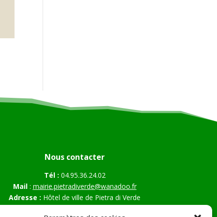
Nous contacter
Tél :
04.95.36.24.02
Mail
:
mairie.pietradiverde@wanadoo.fr
Adresse :
Hôtel de ville de Pietra di Verde
Le village