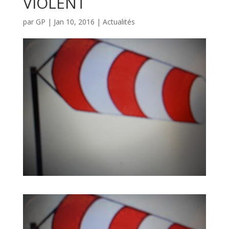
VIOLENT
par
GP
|
Jan 10, 2016
|
Actualités