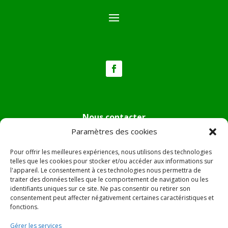
Nous contacter
Paramètres des cookies
Tél :
04.95.36.24.02
Mail
:
mairie.pietradiverde@wanadoo.fr
Pour offrir les meilleures expériences, nous utilisons des technologies
Adresse :
Hôtel de ville de Pietra di Verde
telles que les cookies pour stocker et/ou accéder aux informations sur
l'appareil. Le consentement à ces technologies nous permettra de
Le village
traiter des données telles que le comportement de navigation ou les
20230 Pietra di Verde
identifiants uniques sur ce site. Ne pas consentir ou retirer son
consentement peut affecter négativement certaines caractéristiques et
fonctions.
© 2022 Mairie de Pietra Di Verde – Réalisation
SITEC
–
Gérer les services