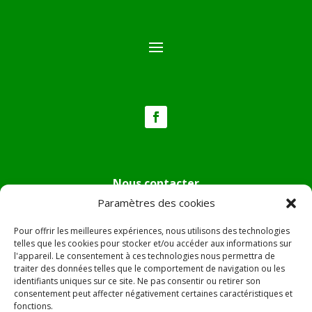
Nous contacter
Paramètres des cookies
Tél :
04.95.36.24.02
Mail
:
mairie.pietradiverde@wanadoo.fr
Pour offrir les meilleures expériences, nous utilisons des technologies
Adresse :
Hôtel de ville de Pietra di Verde
telles que les cookies pour stocker et/ou accéder aux informations sur
l'appareil. Le consentement à ces technologies nous permettra de
Le village
traiter des données telles que le comportement de navigation ou les
20230 Pietra di Verde
identifiants uniques sur ce site. Ne pas consentir ou retirer son
consentement peut affecter négativement certaines caractéristiques et
fonctions.