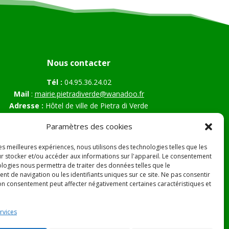
Nous contacter
Tél :
04.95.36.24.02
Mail
:
mairie.pietradiverde@wanadoo.fr
Adresse :
Hôtel de ville de Pietra di Verde
Le village
Paramètres des cookies
20230 Pietra di Verde
les meilleures expériences, nous utilisons des technologies telles que les
r stocker et/ou accéder aux informations sur l'appareil. Le consentement
ologies nous permettra de traiter des données telles que le
s Légales
t de navigation ou les identifiants uniques sur ce site. Ne pas consentir
son consentement peut affecter négativement certaines caractéristiques et
rvices