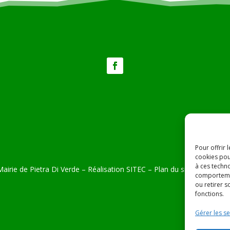
Pour offrir 
cookies pou
à ces techn
airie de Pietra Di Verde – Réalisation
SITEC
–
Plan du site –
Mention
comportemen
ou retirer 
fonctions.
Gérer les se