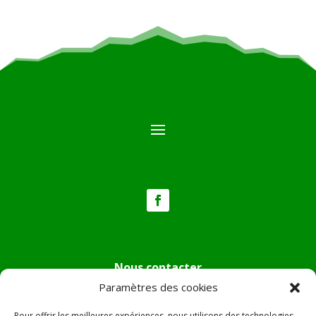
Nous contacter
Paramètres des cookies
Tél :
04.95.36.24.02
Mail
:
mairie.pietradiverde@wanadoo.fr
Pour offrir les meilleures expériences, nous utilisons des technologies