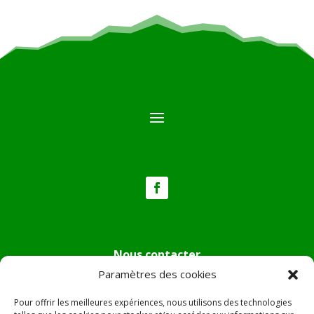
Nous contacter
Paramètres des cookies
Tél :
04.95.36.24.02
Mail
:
mairie.pietradiverde@wanadoo.fr
Pour offrir les meilleures expériences, nous utilisons des technologies
Adresse :
Hôtel de ville de Pietra di Verde