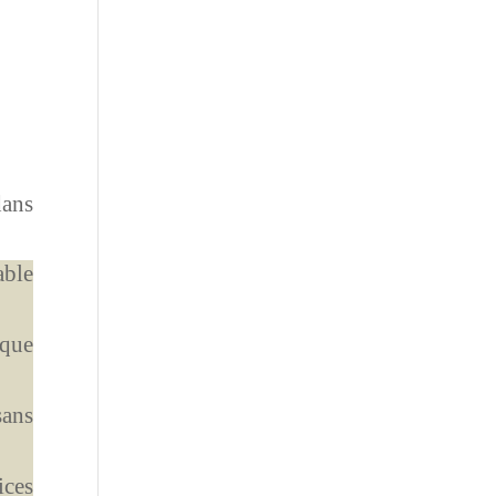
dans
able
 que
sans
ices