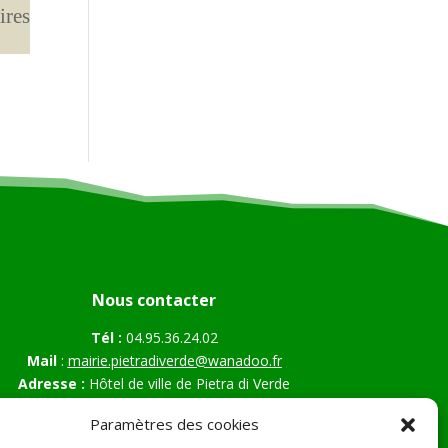
ires
Nous contacter
Tél :
04.95.36.24.02
Mail
:
mairie.pietradiverde@wanadoo.fr
Adresse :
Hôtel de ville de Pietra di Verde
Le village
Paramètres des cookies
20230 Pietra di Verde