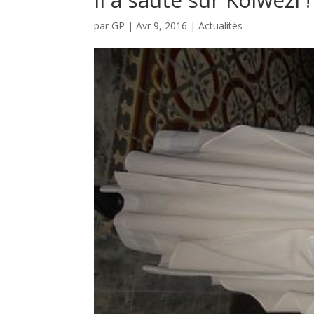
par
GP
|
Avr 9, 2016
|
Actualités