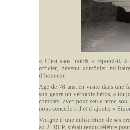
« C’est sans intérêt » répond-il, à
officier, devenu aumônier militair
d’honneur.
Agé de 78 ans, en visite dans une fa
son genre un véritable héros, a touj
combats, avec pour seule arme son b
nous concède-t-il et d’ajouter « Sinon
Victime d’une indiscrétion de ses pr
e
au 2
REP, s’était rendu célèbre pou