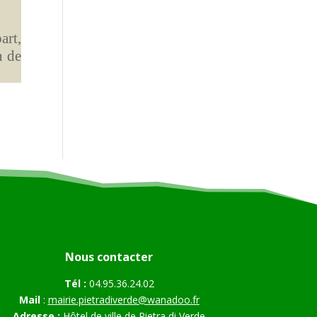
art,
n de
Nous contacter
Tél :
04.95.36.24.02
Mail
:
mairie.pietradiverde@wanadoo.fr
Adresse :
Hôtel de ville de Pietra di Verde