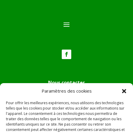
Nous contacter
Paramètres des cookies
Tél :
04.95.36.24.02
Mail
:
mairie.pietradiverde@wanadoo.fr
Pour offrir les meilleures expériences, nous utilisons des technologies
Adresse :
Hôtel de ville de Pietra di Verde
telles que les cookies pour stocker et/ou accéder aux informations sur
l'appareil. Le consentement à ces technologies nous permettra de
Le village
traiter des données telles que le comportement de navigation ou les
20230 Pietra di Verde
identifiants uniques sur ce site. Ne pas consentir ou retirer son
consentement peut affecter négativement certaines caractéristiques et