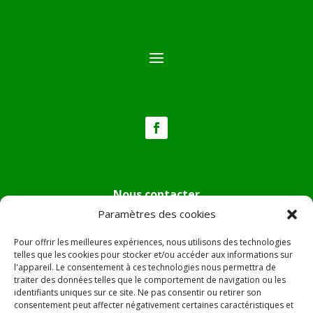
Nous contacter
Paramètres des cookies
Tél :
04.95.36.24.02
Mail
:
mairie.pietradiverde@wanadoo.fr
Pour offrir les meilleures expériences, nous utilisons des technologies
Adresse :
Hôtel de ville de Pietra di Verde
telles que les cookies pour stocker et/ou accéder aux informations sur
l'appareil. Le consentement à ces technologies nous permettra de
Le village
traiter des données telles que le comportement de navigation ou les
20230 Pietra di Verde
identifiants uniques sur ce site. Ne pas consentir ou retirer son
consentement peut affecter négativement certaines caractéristiques et