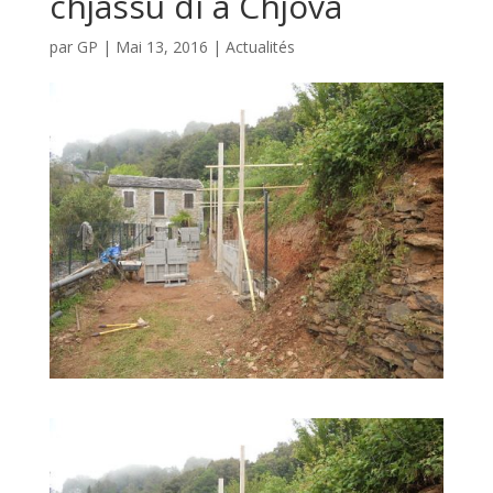
chjassu di a Chjova
par
GP
|
Mai 13, 2016
|
Actualités