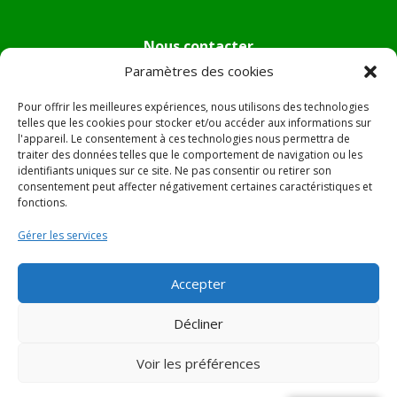
Nous contacter
Paramètres des cookies
Tél :
04.95.36.24.02
Mail
:
mairie.pietradiverde@wanadoo.fr
Pour offrir les meilleures expériences, nous utilisons des technologies
Adresse :
Hôtel de ville de Pietra di Verde
telles que les cookies pour stocker et/ou accéder aux informations sur
l'appareil. Le consentement à ces technologies nous permettra de
Le village
traiter des données telles que le comportement de navigation ou les
20230 Pietra di Verde
identifiants uniques sur ce site. Ne pas consentir ou retirer son
consentement peut affecter négativement certaines caractéristiques et
fonctions.
© 2022 Mairie de Pietra Di Verde – Réalisation
SITEC
–
Gérer les services
Plan du site –
Mentions Légales
Accepter
Décliner
Voir les préférences