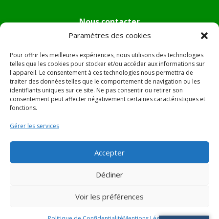
Nous contacter
Paramètres des cookies
Tél :
04.95.36.24.02
Mail
:
mairie.pietradiverde@wanadoo.fr
Pour offrir les meilleures expériences, nous utilisons des technologies
Adresse :
Hôtel de ville de Pietra di Verde
telles que les cookies pour stocker et/ou accéder aux informations sur
l'appareil. Le consentement à ces technologies nous permettra de
Le village
traiter des données telles que le comportement de navigation ou les
20230 Pietra di Verde
identifiants uniques sur ce site. Ne pas consentir ou retirer son
consentement peut affecter négativement certaines caractéristiques et
fonctions.
© 2022 Mairie de Pietra Di Verde – Réalisation
SITEC
–
Gérer les services
Plan du site –
Mentions Légales
Accepter
Décliner
Voir les préférences
Politique de Confidentialité
Mentions Légales