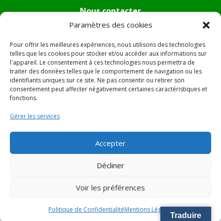
Nous contacter
Paramètres des cookies
Tél :
04.95.36.24.02
Mail
:
mairie.pietradiverde@wanadoo.fr
Pour offrir les meilleures expériences, nous utilisons des technologies
Adresse :
Hôtel de ville de Pietra di Verde
telles que les cookies pour stocker et/ou accéder aux informations sur
l'appareil. Le consentement à ces technologies nous permettra de
Le village
traiter des données telles que le comportement de navigation ou les
20230 Pietra di Verde
identifiants uniques sur ce site. Ne pas consentir ou retirer son
consentement peut affecter négativement certaines caractéristiques et
fonctions.
© 2022 Mairie de Pietra Di Verde – Réalisation
SITEC
–
Gérer les services
Plan du site –
Mentions Légales
Accepter
Décliner
Voir les préférences
Politique de Confidentialité
Mentions Légales
Traduire