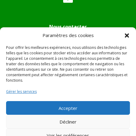
Nous contacter
Paramètres des cookies
Tél :
04.95.36.24.02
Mail
:
mairie.pietradiverde@wanadoo.fr
Pour offrir les meilleures expériences, nous utilisons des technologies
Adresse :
Hôtel de ville de Pietra di Verde
telles que les cookies pour stocker et/ou accéder aux informations sur
l'appareil. Le consentement à ces technologies nous permettra de
Le village
traiter des données telles que le comportement de navigation ou les
20230 Pietra di Verde
identifiants uniques sur ce site. Ne pas consentir ou retirer son
consentement peut affecter négativement certaines caractéristiques et
fonctions.
© 2022 Mairie de Pietra Di Verde – Réalisation
SITEC
–
Gérer les services
Plan du site –
Mentions Légales
Accepter
Décliner
Voir les préférences