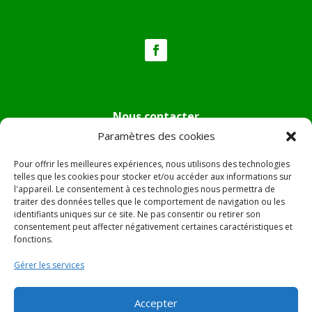
Nous contacter
Paramètres des cookies
Tél :
04.95.36.24.02
Mail
:
mairie.pietradiverde@wanadoo.fr
Pour offrir les meilleures expériences, nous utilisons des technologies
Adresse :
Hôtel de ville de Pietra di Verde
telles que les cookies pour stocker et/ou accéder aux informations sur
l'appareil. Le consentement à ces technologies nous permettra de
Le village
traiter des données telles que le comportement de navigation ou les
20230 Pietra di Verde
identifiants uniques sur ce site. Ne pas consentir ou retirer son
consentement peut affecter négativement certaines caractéristiques et
fonctions.
© 2022 Mairie de Pietra Di Verde – Réalisation
SITEC
–
Gérer les services
Plan du site –
Mentions Légales
Accepter