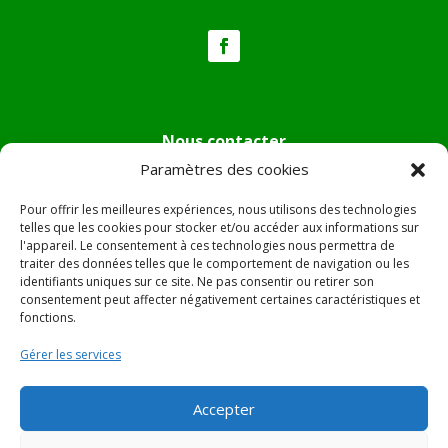
Nous contacter
Paramètres des cookies
Tél :
04.95.36.24.02
Mail
:
mairie.pietradiverde@wanadoo.fr
Pour offrir les meilleures expériences, nous utilisons des technologies
Adresse :
Hôtel de ville de Pietra di Verde
telles que les cookies pour stocker et/ou accéder aux informations sur
l'appareil. Le consentement à ces technologies nous permettra de
Le village
traiter des données telles que le comportement de navigation ou les
20230 Pietra di Verde
identifiants uniques sur ce site. Ne pas consentir ou retirer son
consentement peut affecter négativement certaines caractéristiques et
fonctions.
© 2022 Mairie de Pietra Di Verde – Réalisation
SITEC
–
Gérer les services
Plan du site –
Mentions Légales
Accepter