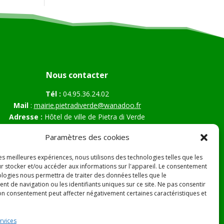
Nous contacter
Tél :
04.95.36.24.02
Mail
:
mairie.pietradiverde@wanadoo.fr
Adresse :
Hôtel de ville de Pietra di Verde
Le village
Paramètres des cookies
20230 Pietra di Verde
les meilleures expériences, nous utilisons des technologies telles que les
r stocker et/ou accéder aux informations sur l'appareil. Le consentement
ologies nous permettra de traiter des données telles que le
s Légales
t de navigation ou les identifiants uniques sur ce site. Ne pas consentir
son consentement peut affecter négativement certaines caractéristiques et
rvices