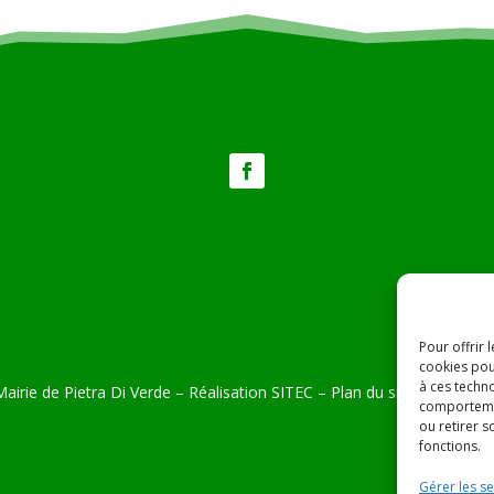
Pour offrir 
cookies pou
à ces techn
airie de Pietra Di Verde – Réalisation
SITEC
–
Plan du site –
Mention
comportemen
ou retirer 
fonctions.
Gérer les se