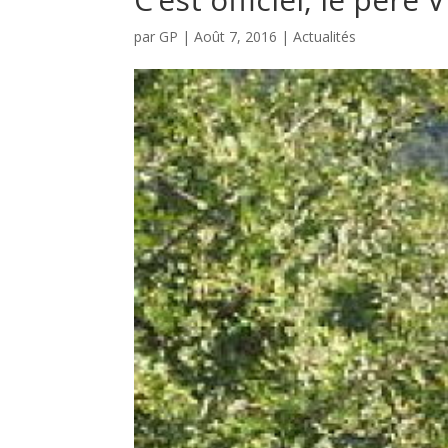
par
GP
|
Août 7, 2016
|
Actualités