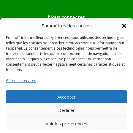
Nous contacter
Paramètres des cookies
Tél :
04.95.36.24.02
Mail
:
mairie.pietradiverde@wanadoo.fr
Pour offrir les meilleures expériences, nous utilisons des technologies
Adresse :
Hôtel de ville de Pietra di Verde
telles que les cookies pour stocker et/ou accéder aux informations sur
l'appareil. Le consentement à ces technologies nous permettra de
Le village
traiter des données telles que le comportement de navigation ou les
20230 Pietra di Verde
identifiants uniques sur ce site. Ne pas consentir ou retirer son
consentement peut affecter négativement certaines caractéristiques et
fonctions.
© 2022 Mairie de Pietra Di Verde – Réalisation
SITEC
–
Gérer les services
Plan du site –
Mentions Légales
Accepter
Décliner
Voir les préférences