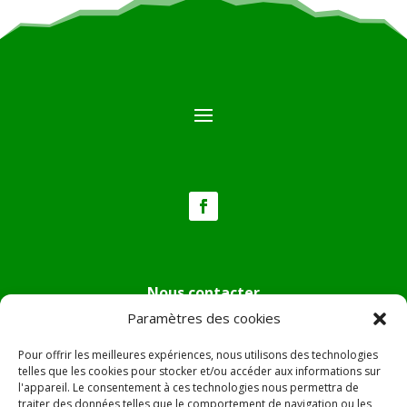
Nous contacter
Paramètres des cookies
Tél :
04.95.36.24.02
Mail
:
mairie.pietradiverde@wanadoo.fr
Pour offrir les meilleures expériences, nous utilisons des technologies
Adresse :
Hôtel de ville de Pietra di Verde
telles que les cookies pour stocker et/ou accéder aux informations sur
l'appareil. Le consentement à ces technologies nous permettra de
Le village
traiter des données telles que le comportement de navigation ou les