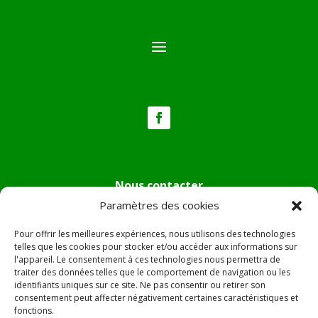
Nous contacter
Paramètres des cookies
Tél :
04.95.36.24.02
Mail
:
mairie.pietradiverde@wanadoo.fr
Pour offrir les meilleures expériences, nous utilisons des technologies
Adresse :
Hôtel de ville de Pietra di Verde
telles que les cookies pour stocker et/ou accéder aux informations sur
l'appareil. Le consentement à ces technologies nous permettra de
Le village
traiter des données telles que le comportement de navigation ou les
20230 Pietra di Verde
identifiants uniques sur ce site. Ne pas consentir ou retirer son
consentement peut affecter négativement certaines caractéristiques et
fonctions.