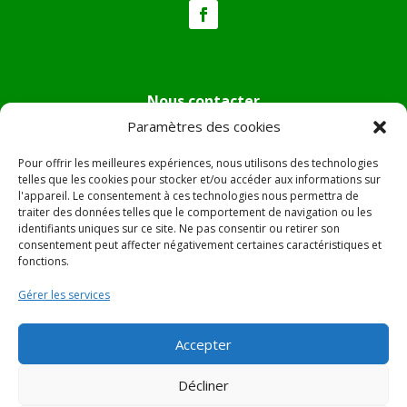
Nous contacter
Paramètres des cookies
Tél :
04.95.36.24.02
Mail
:
mairie.pietradiverde@wanadoo.fr
Pour offrir les meilleures expériences, nous utilisons des technologies
Adresse :
Hôtel de ville de Pietra di Verde
telles que les cookies pour stocker et/ou accéder aux informations sur
l'appareil. Le consentement à ces technologies nous permettra de
Le village
traiter des données telles que le comportement de navigation ou les
20230 Pietra di Verde
identifiants uniques sur ce site. Ne pas consentir ou retirer son
consentement peut affecter négativement certaines caractéristiques et
fonctions.
© 2022 Mairie de Pietra Di Verde – Réalisation
SITEC
–
Gérer les services
Plan du site –
Mentions Légales
Accepter
Décliner