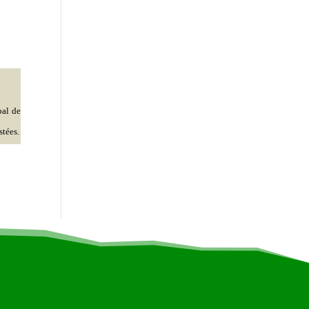
pal de
stées.