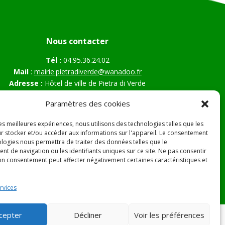
Nous contacter
Tél :
04.95.36.24.02
Mail
:
mairie.pietradiverde@wanadoo.fr
Adresse :
Hôtel de ville de Pietra di Verde
Le village
Paramètres des cookies
20230 Pietra di Verde
les meilleures expériences, nous utilisons des technologies telles que les
r stocker et/ou accéder aux informations sur l'appareil. Le consentement
ologies nous permettra de traiter des données telles que le
s Légales
t de navigation ou les identifiants uniques sur ce site. Ne pas consentir
son consentement peut affecter négativement certaines caractéristiques et
rvices
cepter
Décliner
Voir les préférences