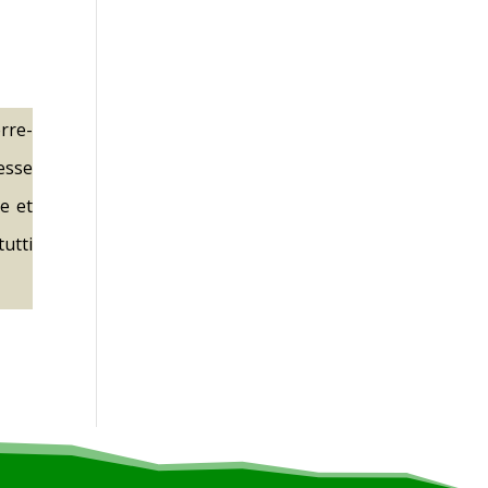
rre-
esse
e et
tutti