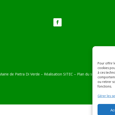
Pour offrir 
cookies pou
à ces techn
airie de Pietra Di Verde – Réalisation
SITEC
–
Plan du site –
Mention
comportemen
ou retirer 
fonctions.
Gérer les se
Ac