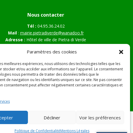
Nous contacter
Tél :
04.95.36.24.02
Mail
:
mairie.pietradiverde@wanadoo.fr
Adresse :
Hôtel de ville de Pietra di Verde
Le village
Paramètres des cookies
20230 Pietra di Verde
les meilleures expériences, nous utilisons des technologies telles que les
r stocker et/ou accéder aux informations sur l'appareil. Le consentement
ologies nous permettra de traiter des données telles que le
s Légales
t de navigation ou les identifiants uniques sur ce site. Ne pas consentir
son consentement peut affecter négativement certaines caractéristiques et
rvices
cepter
Décliner
Voir les préférences
Politique de Confidentialité
Mentions Légales