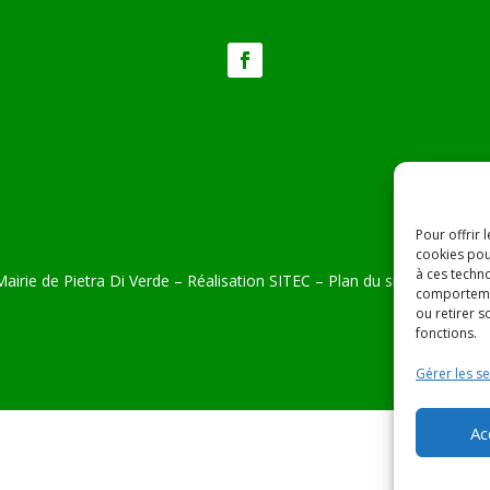
Pour offrir 
cookies pou
à ces techn
airie de Pietra Di Verde – Réalisation
SITEC
–
Plan du site –
Mention
comportemen
ou retirer 
fonctions.
Gérer les se
Ac