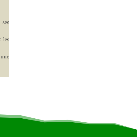
 ses
 les
 une