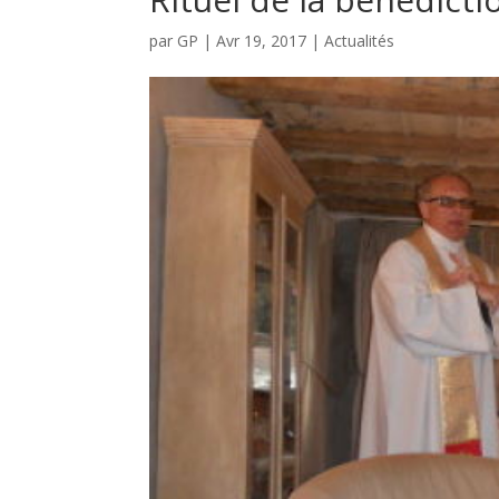
par
GP
|
Avr 19, 2017
|
Actualités