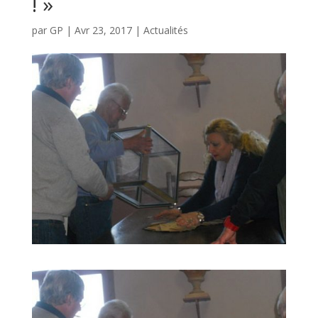
! »
par
GP
|
Avr 23, 2017
|
Actualités