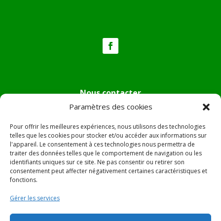
Nous contacter
Paramètres des cookies
Tél :
04.95.36.24.02
Mail
:
mairie.pietradiverde@wanadoo.fr
Pour offrir les meilleures expériences, nous utilisons des technologies
Adresse :
Hôtel de ville de Pietra di Verde
telles que les cookies pour stocker et/ou accéder aux informations sur
l'appareil. Le consentement à ces technologies nous permettra de
Le village
traiter des données telles que le comportement de navigation ou les
20230 Pietra di Verde
identifiants uniques sur ce site. Ne pas consentir ou retirer son
consentement peut affecter négativement certaines caractéristiques et
fonctions.
© 2022 Mairie de Pietra Di Verde – Réalisation
SITEC
–
Gérer les services
Plan du site –
Mentions Légales