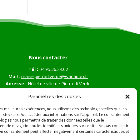
Nous contacter
Tél :
04.95.36.24.02
Mail
:
mairie.pietradiverde@wanadoo.fr
Adresse :
Hôtel de ville de Pietra di Verde
Le village
Paramètres des cookies
20230 Pietra di Verde
les meilleures expériences, nous utilisons des technologies telles que les
r stocker et/ou accéder aux informations sur l'appareil. Le consentement
ologies nous permettra de traiter des données telles que le
s Légales
t de navigation ou les identifiants uniques sur ce site. Ne pas consentir
son consentement peut affecter négativement certaines caractéristiques et