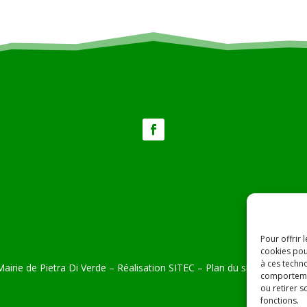
Pour offrir 
cookies pou
à ces techn
airie de Pietra Di Verde – Réalisation
SITEC
–
Plan du site –
Mention
comportemen
ou retirer 
fonctions.