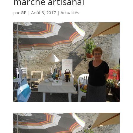
marché artisanal
par
GP
|
Août 3, 2017
|
Actualités